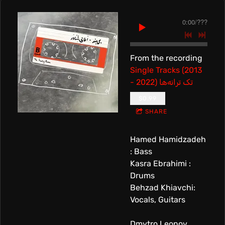
0:00
/
???
From the recording
Single Tracks (2013
- 2022) تک ترانه‌ها
$0.99
SHARE
Hamed Hamidzadeh
: Bass
Kasra Ebrahimi :
Drums
Behzad Khiavchi:
Vocals, Guitars
Dmytro Leonov,