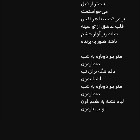
بیشتر از قبل
می‌خواستمت
پر می‌کشید با هر نفس
قلب عاشق از تو سینه
شاید زیر آوار خشم
باشه هنوز یه پرنده
منو ببر دوباره به شب
دیدارمون
دلم تنگه برای تب
آشناییمون
منو ببر دوباره به شب
دیدارمون
لبام تشنه‌‌ به طعم اون
اولین بارمون
کی تو این شهر پراز دود
از من به تو نزدیک ‌تر بود
کِی شدیم با هم غریبه