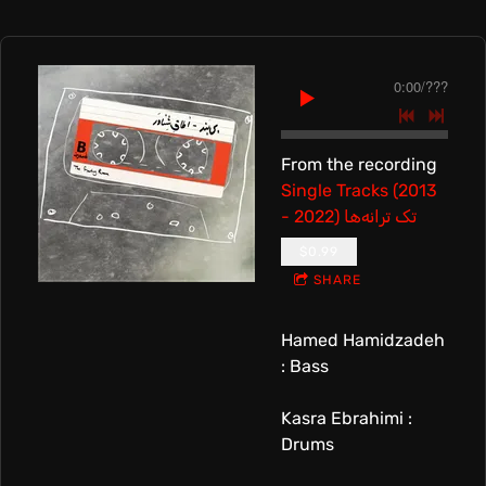
0:00
/
???
From the recording
Single Tracks (2013
- 2022) تک ترانه‌ها
$0.99
SHARE
Hamed Hamidzadeh
: Bass
Kasra Ebrahimi :
Drums